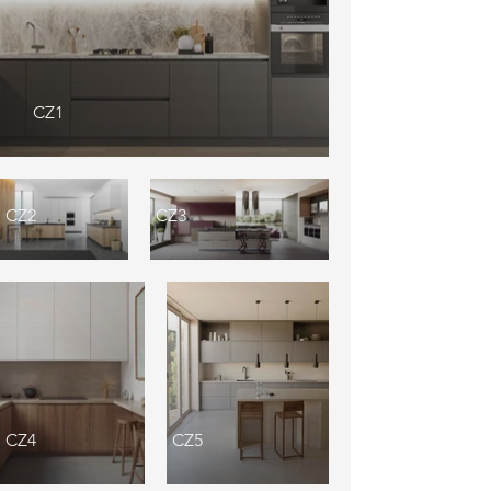
CZ1
CZ2
CZ3
CZ4
CZ5